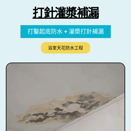
打針灌漿補漏
打鑿起底防水 + 灌漿打針補漏
浴室天花防水工程